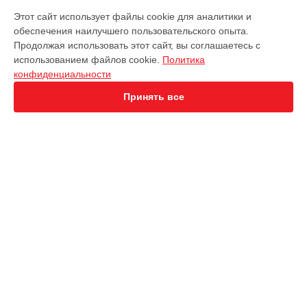
МОДЕЛИ
Этот сайт использует файлы cookie для аналитики и
обеспечения наилучшего пользовательского опыта.
EVO Nano+
Продолжая использовать этот сайт, вы соглашаетесь с
EVO 2 Dual 640T
использованием файлов cookie.
Политика
EVO 2 RTK
конфиденциальности
EVO Max 4T
Robotics Evo Lite
Принять все
СТРАНИЦЫ
Гарантия
Доставка
Контакты
Карта сайта
КОНТАКТЫ
+7 (343) 226-97-56
Ежедневно с 09:00 до 21:00
г. Екатеринбург, улица 8 Марта, 46
info@servicecenter-autel.ru
Политика конфиденциальности