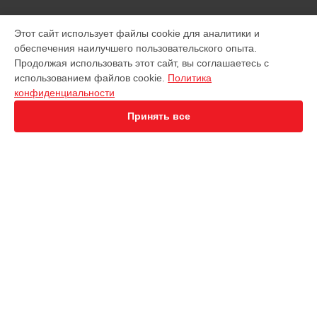
МОДЕЛИ
Этот сайт использует файлы cookie для аналитики и
обеспечения наилучшего пользовательского опыта.
EVO Nano+
Продолжая использовать этот сайт, вы соглашаетесь с
EVO 2 Dual 640T
использованием файлов cookie.
Политика
EVO 2 Enterprise
конфиденциальности
EVO Max 4T
Robotics Evo Lite
Принять все
СТРАНИЦЫ
Гарантия
Доставка
Контакты
Карта сайта
КОНТАКТЫ
+7 (343) 226-97-56
Ежедневно с 09:00 до 21:00
г. Екатеринбург, улица 8 Марта, 46
info@servicecenter-autel.ru