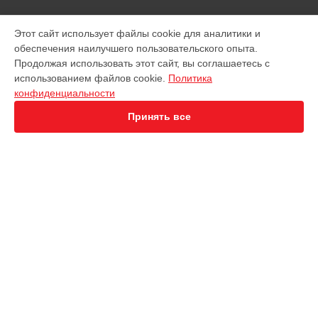
МОДЕЛИ
Этот сайт использует файлы cookie для аналитики и
обеспечения наилучшего пользовательского опыта.
EVO 2 Dual 640T
Продолжая использовать этот сайт, вы соглашаетесь с
EVO 2 Enterprise
использованием файлов cookie.
Политика
EVO 2 RTK
конфиденциальности
EVO Max 4T
Robotics Evo Lite
Принять все
СТРАНИЦЫ
Гарантия
Доставка
Контакты
Карта сайта
КОНТАКТЫ
+7 (343) 226-97-56
Ежедневно с 09:00 до 21:00
г. Екатеринбург, улица 8 Марта, 46
info@servicecenter-autel.ru