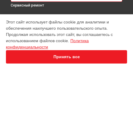
Сервисный ремонт
МОДЕЛИ
Этот сайт использует файлы cookie для аналитики и
обеспечения наилучшего пользовательского опыта.
EVO 2 Dual 640T
Продолжая использовать этот сайт, вы соглашаетесь с
EVO 2 Enterprise
использованием файлов cookie.
Политика
EVO 2 RTK
конфиденциальности
EVO Max 4T
Robotics Evo Lite
Принять все
СТРАНИЦЫ
Гарантия
Доставка
Контакты
Карта сайта
КОНТАКТЫ
+7 (343) 226-97-56
Ежедневно с 09:00 до 21:00
г. Екатеринбург, улица 8 Марта, 46